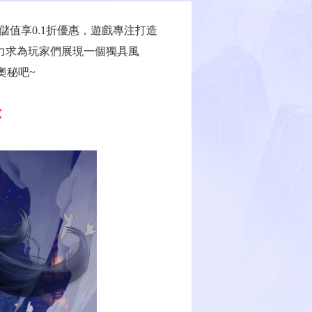
儲值享0.1折優惠，遊戲專注打造
力求為玩家們展現一個獨具風
奧秘吧~
啟