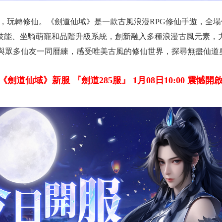
手遊，玩轉修仙。《劍道仙域》是一款古風浪漫RPG修仙手遊，全場
備技能、坐騎萌寵和品階升級系統，創新融入多種浪漫古風元素，
與眾多仙友一同曆練，感受唯美古風的修仙世界，探尋無盡仙道
《劍道仙域》新服 『劍道285服』 1月08日10:00 震憾開