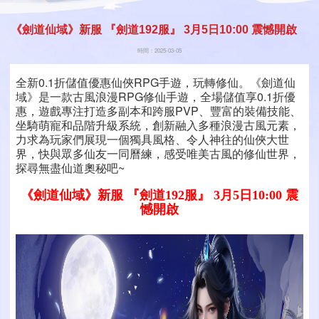
《劍道仙域》新服 『劍道192服』 3月5日10:00 震憾開啟
時間：2025-03-05
全新0.1折儲值優惠仙俠RPG手遊，玩轉修仙。《劍道仙
域》是一款古風浪漫RPG修仙手遊，全場儲值享0.1折優
惠，遊戲專注打造多副本和跨服PVP、豐富的裝備技能、
坐騎萌寵和品階升級系統，創新融入多種浪漫古風元素，
力求為玩家們展現一個獨具風格、令人神往的仙俠大世
界，快與眾多仙友一同曆練，感受唯美古風的修仙世界，
探尋無盡仙道奧秘吧~
《劍道仙域》新服 『劍道192服』 3月5日10:00 震
憾開啟